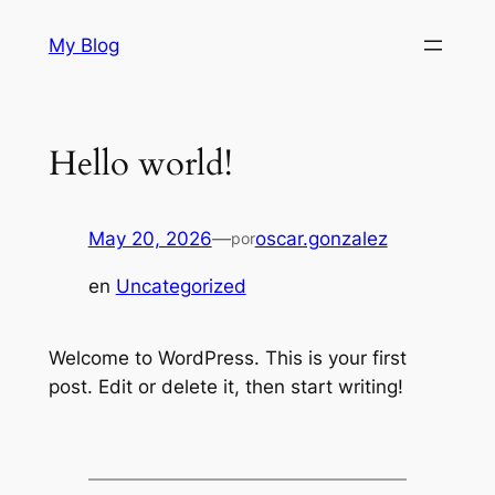
Saltar
My Blog
al
contenido
Hello world!
May 20, 2026
—
oscar.gonzalez
por
en
Uncategorized
Welcome to WordPress. This is your first
post. Edit or delete it, then start writing!